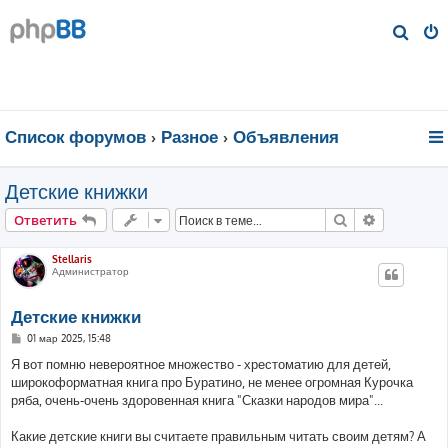
П
о
и
с
к
Список форумов
Разное
Объявления
Детские книжки
Поиск
Расширен
Ответить
Stellaris
Администратор
Детские книжки
С
01 мар 2025, 15:48
о
о
Я вот помню невероятное множество - хрестоматию для детей,
б
широкоформатная книга про Буратино, не менее огромная Курочка
щ
е
ряба, очень-очень здоровенная книга "Сказки народов мира"...
н
и
е
Какие детские книги вы считаете правильным читать своим детям? А