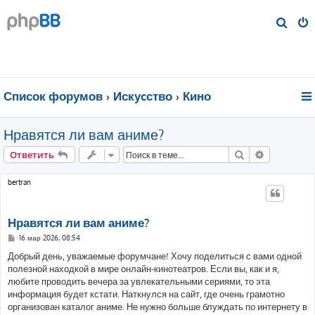
П
о
и
с
к
Список форумов
Искуcство
Кино
Нравятся ли вам аниме?
Поиск
Расширен
Ответить
bertran
Нравятся ли вам аниме?
С
16 мар 2026, 08:54
о
о
Добрый день, уважаемые форумчане! Хочу поделиться с вами одной
б
полезной находкой в мире онлайн-кинотеатров. Если вы, как и я,
щ
е
любите проводить вечера за увлекательными сериями, то эта
н
информация будет кстати. Наткнулся на сайт, где очень грамотно
и
е
организован каталог аниме. Не нужно больше блуждать по интернету в