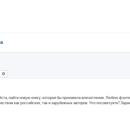
ра
оиск
Расширенный поиск
та, найти новую книгу, которая бы произвела впечатление. Люблю фэнтез
еством как российских, так и зарубежных авторов. Что посоветуете? Зара