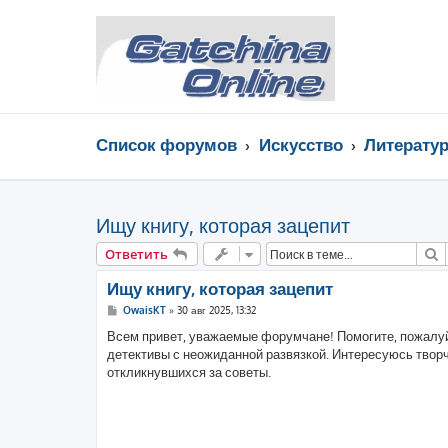
Список форумов
Искуcство
Литерату
Ищу книгу, которая зацепит
П
Ответить
Ищу книгу, которая зацепит
С
OwaisKT
»
30 авг 2025, 13:32
о
о
Всем привет, уважаемые форумчане! Помогите, пожалуйс
б
детективы с неожиданной развязкой. Интересуюсь творч
щ
е
откликнувшихся за советы.
н
и
е