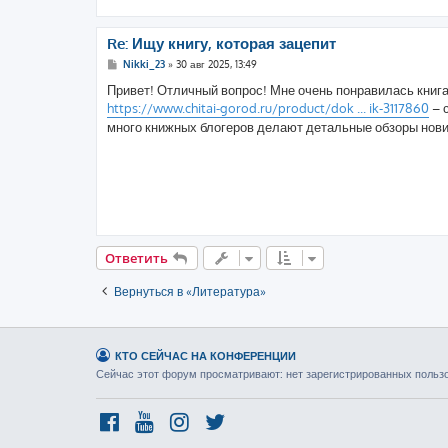
Re: Ищу книгу, которая зацепит
С
Nikki_23
»
30 авг 2025, 13:49
о
о
Привет! Отличный вопрос! Мне очень понравилась книга
б
https://www.chitai-gorod.ru/product/dok ... ik-3117860
– 
щ
е
много книжных блогеров делают детальные обзоры нови
н
и
е
Ответить
Вернуться в «Литература»
КТО СЕЙЧАС НА КОНФЕРЕНЦИИ
Сейчас этот форум просматривают: нет зарегистрированных пользо