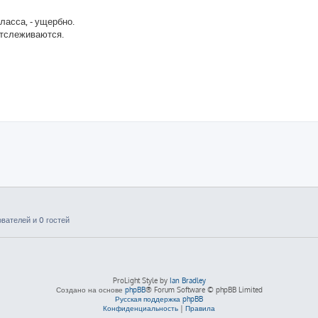
ласса, - ущербно.
отслеживаются.
вателей и 0 гостей
ProLight Style by
Ian Bradley
Создано на основе
phpBB
® Forum Software © phpBB Limited
Русская поддержка phpBB
Конфиденциальность
|
Правила