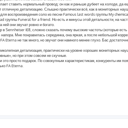
елает ставить нормальный провод: он как и раньше дубеет на холоде, да 
т отличную детализацию. Слышно практически всё, как в мониторных науш
для воспроизведения соло из песни Famous last words группы My chemica
ad группы Funeral for a friend. Но есть и минусы этой детальности, на час
 ней они звучат ровно и богато.
р в Sennheiser IE8, сложно сказать почему высокие частоты (которые есть
з напора. Мне понравилась серединка, она яркая, а после небольшой корре
A Eterna не так много, но звучат они намного менее глухо. Бас достаточно
ликолепная детализация, практически на уровне хороших мониторных нау
овные», но при этом совсем не скучные.
ьги это просто подарок. По совокупным характеристикам, конкуренты им по
ько FA Eterna.