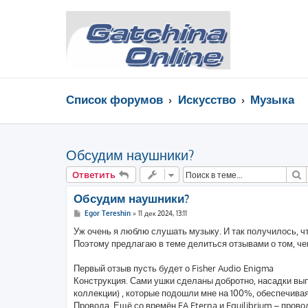
Список форумов
Искуcство
Музыка
Обсудим наушники?
П
Ответить
Обсудим наушники?
С
Egor Tereshin
»
11 дек 2024, 13:11
о
о
Уж очень я люблю слушать музыку. И так получилось, ч
б
Поэтому предлагаю в теме делиться отзывами о том, че
щ
е
н
Первый отзыв пусть будет о Fisher Audio Enigma
и
е
Конструкция. Сами ушки сделаны добротно, насадки вы
коллекции) , которые подошли мне на 100%, обеспечив
Провода. Ещё со времён FA Eterna и Equilibrium – про