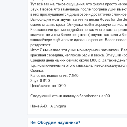
Тут всё так же, такое ощущения, что фирма просто не ж
Звук. Первое, что замечаешь после прогрева ушки имею
в них прослушивается драйвовое и достаточно сложное 
Выносящим мозг звучит тэпинг из песни Roses for the de
смело ставить крест. Эти ушки любят хорошую запись, на
К сожалению для меня драйва не так много, как наприме
количестве и тем более не цыкают) звучат так вяло и бе
эквалайзере ещё и почти идеально ровная. Басов после F
раздражает.
Итог: Я бы назвал эти ушки мониторными затычками. Ве
красивая середина, неплохие басы и верха. Эти ушки «р
Средняя цена на них сейчас около 1300 р. За такие ден
т.р., исключением из этого списка является,пожалуй,тол
Оценки:
Качество исполнения: 7.5\10
Звук: 8.5\10
Цена\качество: 10\10
Следующий отзыв напишу о Sennheiser CX500
Ниже АЧХ FA Enigma
Re: Обсудим наушники?