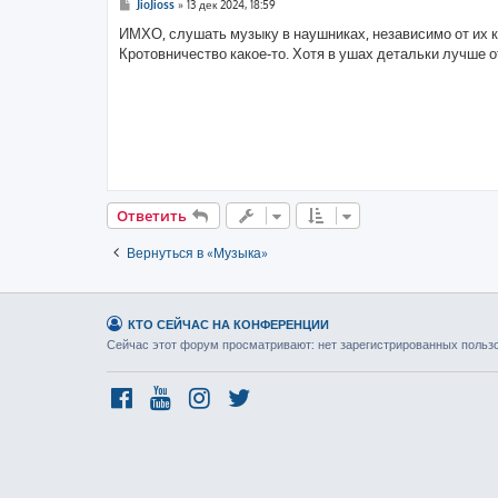
С
JioJioss
»
13 дек 2024, 18:59
о
о
ИМХО, слушать музыку в наушниках, независимо от их к
б
Кротовничество какое-то. Хотя в ушах детальки лучше 
щ
е
н
и
е
Ответить
Вернуться в «Музыка»
КТО СЕЙЧАС НА КОНФЕРЕНЦИИ
Сейчас этот форум просматривают: нет зарегистрированных пользо