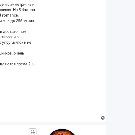
ещё и симметричный.
никах. На 5 баллов
l romance.
ти мп3 до 256 можно
 в достаточном
ктировки в
 упруг,мягок и не
шников, очень
являются после 2.5
В
е
р
н