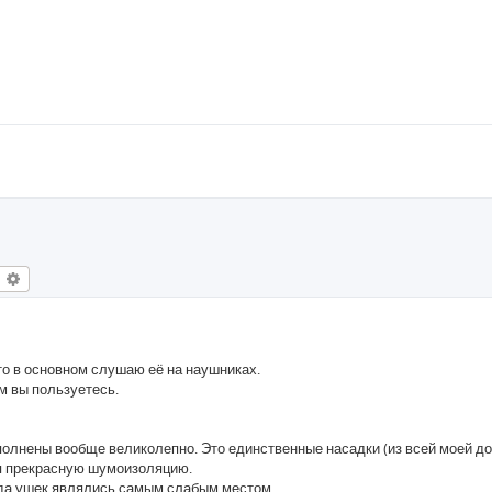
оиск
Расширенный поиск
то в основном слушаю её на наушниках.
м вы пользуетесь.
полнены вообще великолепно. Это единственные насадки (из всей моей д
ая прекрасную шумоизоляцию.
вода ушек являлись самым слабым местом.