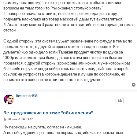
(самому постящему) что его цена адекватна и чтобы отвалились
вопросы на тему того что "ты охренел столько хотеть"
4. наверное вначало ставить, но все же, рекомендация автору
подумать насколько его товар массовый дабы тут выставляться.
5. Апать тему можно 3 раза. после этого все. ибо вечно торчащая тема
отстой
С одной стороны эта система убьет развлечение по флуду в темах по
продаже чего-то, с другой стороны может наведет порядок. Как
думаете? ибо одно дело если Таракан продает чистку воздуха за
1000р или сколько там было, да все с этим понятно и оно быстро
продается, с другой стороны эрриксоны или нокия, я уже который раз
бью себя по рукам когда собираюсь написать ехидный пост с парой
ссылок на устройства которые дешевле и лучше по состоянию, но
понимаю что наверно не стоит вот так. кто что думает?
Restorator1338
Re: предложение по теме "объявления"
С
10 сен 2024, 13:39
о
о
Ну переходы на ругать, согласен - лишнее.
б
А вот обсуждение цен - вполне нормально, ибо часто неакватные
щ
е