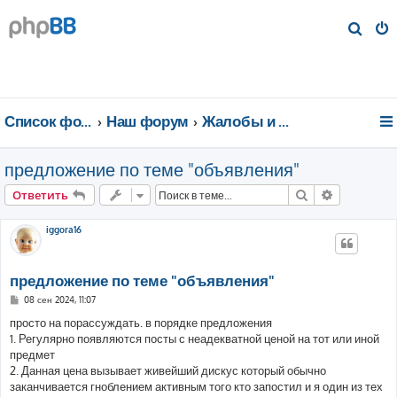
П
о
и
с
к
Список форумов
Наш форум
Жалобы и предложения
предложение по теме "объявления"
Поиск
Расширен
Ответить
iggora16
предложение по теме "объявления"
С
08 сен 2024, 11:07
о
о
просто на порассуждать. в порядке предложения
б
1. Регулярно появляются посты с неадекватной ценой на тот или иной
щ
е
предмет
н
2. Данная цена вызывает живейший дискус который обычно
и
е
заканчивается гноблением активным того кто запостил и я один из тех