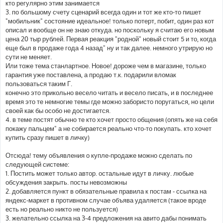
кто регулярно этим занимается
3. по большому счету сценарий всегда один и тот же кто-то пишет
"мобильник" состояние идеальное! только потерт, побит, один раз кот
описал и вообще он не знаю откуда. но поскольку я считаю его новым
цена 20 тыр рублей. Первая реакция "родной" новый стоит 5 и то, когда
еще был в продаже года 4 назад" ну и так далее. немного утрирую но
сути не меняет.
Или тоже тема станлартное. Новое! дороже чем в магазине, только
гарантия уже поставлена, а продаю т.к. подарили вломак
пользоваться таким Г.
конечно это прикольно весело читать и весело писать, и в последнее
время это те немногие темы где можно забористо поругаться, но цели
своей как бы особо не достигается.
4. в теме постят обычно те кто хочет просто общения (опять же на себя
покажу пальцем" а не собирается реально что-то покупать. кто хочет
купить сразу пишет в личку)
Отсюда! тему объявления о купле-продаже можно сделать по
следующей системе:
1. Постить может только автор. остальные идут в личку. любые
обсуждения закрыть. посты невозможны
2. добавляется пункт в обязательные правила к постам - ссылка на
яндекс-маркет в противном случае объява удаляется (такое вроде
есть но реально никто не пользуется)
3. желательно ссылка на 3-4 предложения на авито дабы понимать