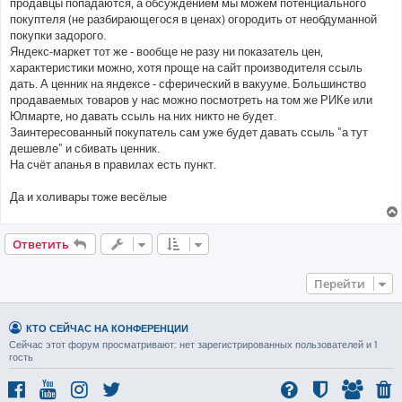
продавцы попадаются, а обсуждением мы можем потенциального
н
покуптеля (не разбирающегося в ценах) огородить от необдуманной
и
е
покупки задорого.
Яндекс-маркет тот же - вообще не разу ни показатель цен,
характеристики можно, хотя проще на сайт производителя ссыль
дать. А ценник на яндексе - сферический в вакууме. Большинство
продаваемых товаров у нас можно посмотреть на том же РИКе или
Юлмарте, но давать ссыль на них никто не будет.
Заинтересованный покупатель сам уже будет давать ссыль "а тут
дешевле" и сбивать ценник.
На счёт апанья в правилах есть пункт.
Да и холивары тоже весёлые
Ответить
Перейти
КТО СЕЙЧАС НА КОНФЕРЕНЦИИ
Сейчас этот форум просматривают: нет зарегистрированных пользователей и 1
гость