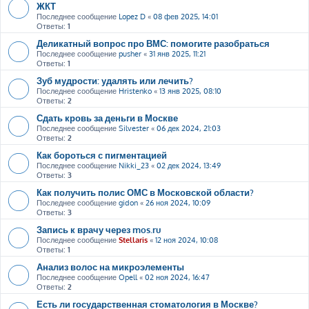
ЖКТ
Последнее сообщение
Lopez D
«
08 фев 2025, 14:01
Ответы:
1
Деликатный вопрос про ВМС: помогите разобраться
Последнее сообщение
pusher
«
31 янв 2025, 11:21
Ответы:
1
Зуб мудрости: удалять или лечить?
Последнее сообщение
Hristenko
«
13 янв 2025, 08:10
Ответы:
2
Сдать кровь за деньги в Москве
Последнее сообщение
Silvester
«
06 дек 2024, 21:03
Ответы:
2
Как бороться с пигментацией
Последнее сообщение
Nikki_23
«
02 дек 2024, 13:49
Ответы:
3
Как получить полис ОМС в Московской области?
Последнее сообщение
gidon
«
26 ноя 2024, 10:09
Ответы:
3
Запись к врачу через mos.ru
Последнее сообщение
Stellaris
«
12 ноя 2024, 10:08
Ответы:
1
Анализ волос на микроэлементы
Последнее сообщение
Opell
«
02 ноя 2024, 16:47
Ответы:
2
Есть ли государственная стоматология в Москве?