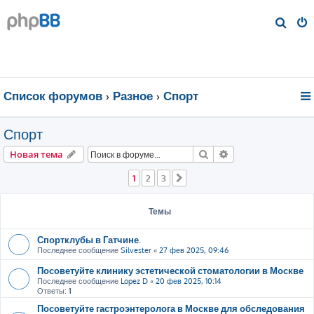
П
о
и
с
к
Список форумов
Разное
Спорт
Спорт
Поиск
Расширенный пои
Новая тема
1
2
3
След.
Темы
Спортклубы в Гатчине.
Последнее сообщение
Silvester
«
27 фев 2025, 09:46
Посоветуйте клинику эстетической стоматологии в Москве
Последнее сообщение
Lopez D
«
20 фев 2025, 10:14
Ответы:
1
Посоветуйте гастроэнтеролога в Москве для обследования