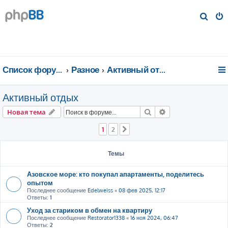
П
о
и
с
к
Список форумов
Разное
Активный отдых
Активный отдых
Поиск
Расширенный пои
Новая тема
1
2
След.
Темы
Азовское море: кто покупал апартаменты, поделитесь
опытом
Последнее сообщение
Edelweiss
«
08 фев 2025, 12:17
Ответы:
1
Уход за стариком в обмен на квартиру
Последнее сообщение
Restorator1338
«
16 ноя 2024, 06:47
Ответы:
2