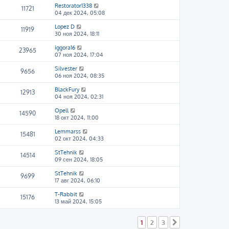
Restorator1338
11721
04 дек 2024, 05:08
Lopez D
11919
30 ноя 2024, 18:11
iggora16
23965
07 ноя 2024, 17:04
Silvester
9656
06 ноя 2024, 08:35
BlackFury
12913
04 ноя 2024, 02:31
Opell
14590
18 окт 2024, 11:00
Lemmarss
15481
02 окт 2024, 04:33
StTehnik
14514
09 сен 2024, 18:05
StTehnik
9699
17 авг 2024, 06:10
T-Rabbit
15176
13 май 2024, 15:05
1
2
3
След.