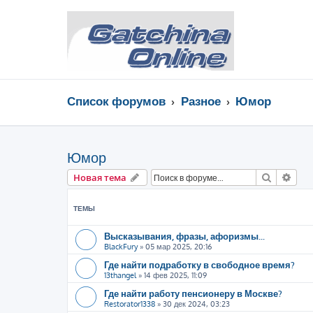
Список форумов
Разное
Юмор
Юмор
Поиск
Рас
Новая тема
ТЕМЫ
Высказывания, фразы, афоризмы...
BlackFury
»
05 мар 2025, 20:16
Где найти подработку в свободное время?
13thangel
»
14 фев 2025, 11:09
Где найти работу пенсионеру в Москве?
Restorator1338
»
30 дек 2024, 03:23