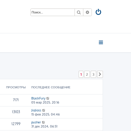
Поиск
Расширенный поиск
1
2
3
След.
ПРОСМОТРЫ
ПОСЛЕДНЕЕ СООБЩЕНИЕ
BlackFury
7171
05 мар 2025, 20:16
JioJioss
13103
15 фев 2025, 04:46
pusher
12799
31 дек 2024, 06:51