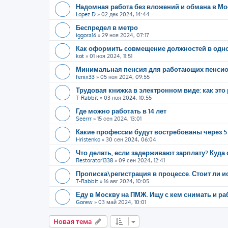
Надомная работа без вложений и обмана в Мо
Lopez D
»
02 дек 2024, 14:44
Беспредел в метро
iggora16
»
29 ноя 2024, 07:17
Как оформить совмещение должностей в одно
kot
»
01 ноя 2024, 11:51
Минимальная пенсия для работающих пенсио
fenix33
»
05 ноя 2024, 09:55
Трудовая книжка в электронном виде: как это 
T-Rabbit
»
03 ноя 2024, 10:55
Где можно работать в 14 лет
Seerrr
»
15 сен 2024, 13:01
Какие профессии будут востребованы через 5
Hristenko
»
30 сен 2024, 06:04
Что делать, если задерживают зарплату? Куда
Restorator1338
»
09 сен 2024, 12:41
Прописка\регистрация в процессе. Стоит ли ис
T-Rabbit
»
16 авг 2024, 10:05
Еду в Москву на ПМЖ. Ищу с кем снимать и ра
Gorew
»
03 май 2024, 10:01
Новая тема