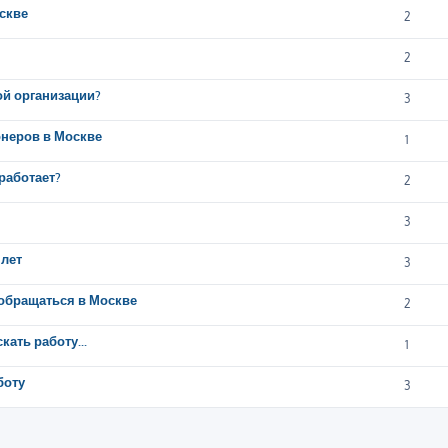
скве
2
2
й организации?
3
неров в Москве
1
работает?
2
3
 лет
3
 обращаться в Москве
2
кать работу...
1
боту
3