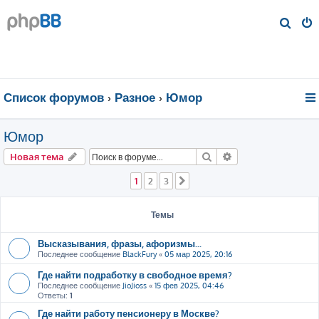
П
о
и
с
к
Список форумов
Разное
Юмор
Юмор
Поиск
Расширенный пои
Новая тема
1
2
3
След.
Темы
Высказывания, фразы, афоризмы...
Последнее сообщение
BlackFury
«
05 мар 2025, 20:16
Где найти подработку в свободное время?
Последнее сообщение
JioJioss
«
15 фев 2025, 04:46
Ответы:
1
Где найти работу пенсионеру в Москве?