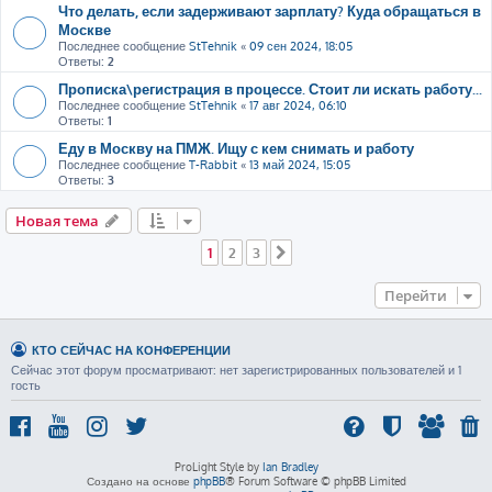
Что делать, если задерживают зарплату? Куда обращаться в
Москве
Последнее сообщение
StTehnik
«
09 сен 2024, 18:05
Ответы:
2
Прописка\регистрация в процессе. Стоит ли искать работу...
Последнее сообщение
StTehnik
«
17 авг 2024, 06:10
Ответы:
1
Еду в Москву на ПМЖ. Ищу с кем снимать и работу
Последнее сообщение
T-Rabbit
«
13 май 2024, 15:05
Ответы:
3
Новая тема
1
2
3
След.
Перейти
КТО СЕЙЧАС НА КОНФЕРЕНЦИИ
Сейчас этот форум просматривают: нет зарегистрированных пользователей и 1
гость
ProLight Style by
Ian Bradley
Создано на основе
phpBB
® Forum Software © phpBB Limited