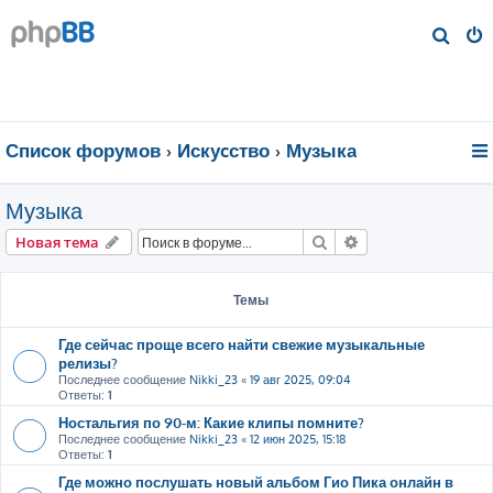
П
о
и
с
к
Список форумов
Искуcство
Музыка
Музыка
Поиск
Расширенный пои
Новая тема
Темы
Где сейчас проще всего найти свежие музыкальные
релизы?
Последнее сообщение
Nikki_23
«
19 авг 2025, 09:04
Ответы:
1
Ностальгия по 90-м: Какие клипы помните?
Последнее сообщение
Nikki_23
«
12 июн 2025, 15:18
Ответы:
1
Где можно послушать новый альбом Гио Пика онлайн в