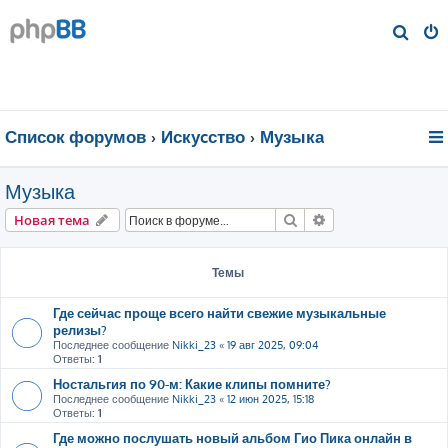
П
о
и
с
к
Список форумов
Искуcство
Музыка
Музыка
Поиск
Расширенный пои
Новая тема
Темы
Где сейчас проще всего найти свежие музыкальные
релизы?
Последнее сообщение
Nikki_23
«
19 авг 2025, 09:04
Ответы:
1
Ностальгия по 90-м: Какие клипы помните?
Последнее сообщение
Nikki_23
«
12 июн 2025, 15:18
Ответы:
1
Где можно послушать новый альбом Гио Пика онлайн в