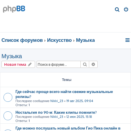
П
о
и
с
к
Список форумов
Искуcство
Музыка
Музыка
Поиск
Расширенный пои
Новая тема
Темы
Где сейчас проще всего найти свежие музыкальные
релизы?
Последнее сообщение
Nikki_23
«
19 авг 2025, 09:04
Ответы:
1
Ностальгия по 90-м: Какие клипы помните?
Последнее сообщение
Nikki_23
«
12 июн 2025, 15:18
Ответы:
1
Где можно послушать новый альбом Гио Пика онлайн в