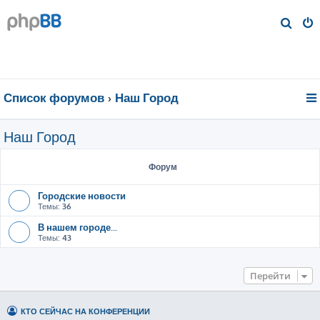
П
о
и
с
к
Список форумов
Наш Город
Наш Город
Форум
Городские новости
Темы:
36
В нашем городе...
Темы:
43
Перейти
КТО СЕЙЧАС НА КОНФЕРЕНЦИИ