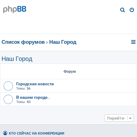
П
о
и
с
к
Список форумов
Наш Город
Наш Город
Форум
Городские новости
Темы:
36
В нашем городе...
Темы:
43
Перейти
КТО СЕЙЧАС НА КОНФЕРЕНЦИИ