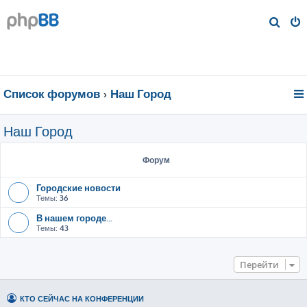
П
о
и
с
к
Список форумов
Наш Город
Наш Город
Форум
Городские новости
Темы:
36
В нашем городе...
Темы:
43
Перейти
КТО СЕЙЧАС НА КОНФЕРЕНЦИИ