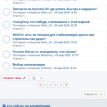
Ответы:
1
Запчасти на Hyundai i30: где купить быстро и недорого?
Последнее сообщение
Nikki_23
«
20 май 2025, 14:02
Ответы:
1
Changfeng: кто-нибудь сталкивался с этой маркой
Последнее сообщение
Nikki_23
«
20 май 2025, 10:39
Ответы:
1
MESDA: есть ли техника для стабилизации грунта при
строительстве дорог?
Последнее сообщение
Nikki_23
«
03 май 2025, 13:03
Ответы:
1
Porsche Macan vs. конкуренты: что лучше?
Последнее сообщение
BlackFury
«
03 мар 2025, 07:07
Ответы:
1
Выбор сигнализации
Последнее сообщение
StTehnik
«
01 мар 2025, 15:43
Новая тема
1
2
3
4
5
След.
Перейти
КТО СЕЙЧАС НА КОНФЕРЕНЦИИ