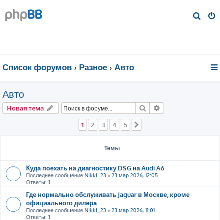
П
о
и
с
к
Список форумов
Разное
Авто
Авто
Поиск
Расширенный пои
Новая тема
1
2
3
4
5
След.
Темы
Куда поехать на диагностику DSG на Audi A6
Последнее сообщение
Nikki_23
«
23 мар 2026, 12:05
Ответы:
1
Где нормально обслуживать Jaguar в Москве, кроме
официального дилера
Последнее сообщение
Nikki_23
«
23 мар 2026, 11:01
Ответы:
1