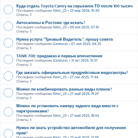
Куда отдать Toyota Camry на серьезное ТО после 100 тысяч
Последнее сообщение
Nikki_23
«
23 мар 2026, 10:40
Ответы:
1
Автосалоны в Ростове: где искать?
Последнее сообщение
Nikki_23
«
09 ноя 2025, 07:10
Ответы:
1
Нужна услуга “Трезвый Водитель”, прошу совета
Последнее сообщение
Ganduras
«
07 ноя 2025, 04:25
Ответы:
1
TANK 700: предзаказ и первые впечатления
Последнее сообщение
Ganduras
«
31 окт 2025, 15:37
Ответы:
1
Где заказать официальные предрейсовые медосмотры?
Последнее сообщение
Nikki_23
«
27 сен 2025, 17:46
Ответы:
1
Можно ли комбинировать разные виды пленок?
Последнее сообщение
Nikki_23
«
27 май 2025, 19:29
Ответы:
1
Можно ли установить камеру заднего вида вместе с
парктрониками?
Последнее сообщение
Nikki_23
«
27 май 2025, 18:44
Ответы:
1
Нужно ли знать устройство автомобиля для получения
прав?
Последнее сообщение
Nikki_23
«
27 май 2025, 17:58