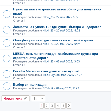
Ответы:
1
Нужно ли знать устройство автомобиля для получения
прав?
Последнее сообщение
Nikki_23
«
27 май 2025, 17:58
Ответы:
1
Запчасти на Hyundai i30: где купить быстро и недорого?
Последнее сообщение
Nikki_23
«
20 май 2025, 14:02
Ответы:
1
Changfeng: кто-нибудь сталкивался с этой маркой
Последнее сообщение
Nikki_23
«
20 май 2025, 10:39
Ответы:
1
MESDA: есть ли техника для стабилизации грунта при
строительстве дорог?
Последнее сообщение
Nikki_23
«
03 май 2025, 13:03
Ответы:
1
Porsche Macan vs. конкуренты: что лучше?
Последнее сообщение
BlackFury
«
03 мар 2025, 07:07
Ответы:
1
Выбор сигнализации
Последнее сообщение
StTehnik
«
01 мар 2025, 15:43
Новая тема
1
2
3
4
5
След.