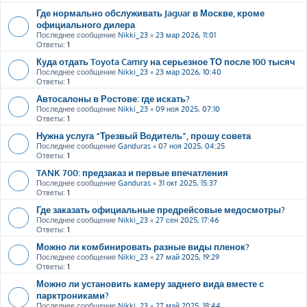
Где нормально обслуживать Jaguar в Москве, кроме
официального дилера
Последнее сообщение
Nikki_23
«
23 мар 2026, 11:01
Ответы:
1
Куда отдать Toyota Camry на серьезное ТО после 100 тысяч
Последнее сообщение
Nikki_23
«
23 мар 2026, 10:40
Ответы:
1
Автосалоны в Ростове: где искать?
Последнее сообщение
Nikki_23
«
09 ноя 2025, 07:10
Ответы:
1
Нужна услуга “Трезвый Водитель”, прошу совета
Последнее сообщение
Ganduras
«
07 ноя 2025, 04:25
Ответы:
1
TANK 700: предзаказ и первые впечатления
Последнее сообщение
Ganduras
«
31 окт 2025, 15:37
Ответы:
1
Где заказать официальные предрейсовые медосмотры?
Последнее сообщение
Nikki_23
«
27 сен 2025, 17:46
Ответы:
1
Можно ли комбинировать разные виды пленок?
Последнее сообщение
Nikki_23
«
27 май 2025, 19:29
Ответы:
1
Можно ли установить камеру заднего вида вместе с
парктрониками?
Последнее сообщение
Nikki_23
«
27 май 2025, 18:44