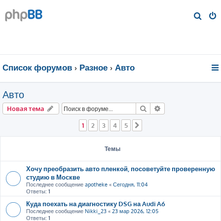
П
о
и
с
к
Список форумов
Разное
Авто
Авто
Поиск
Расширенный пои
Новая тема
1
2
3
4
5
След.
Темы
Хочу преобразить авто пленкой, посоветуйте проверенную
студию в Москве
Последнее сообщение
apotheke
«
Сегодня, 11:04
Ответы:
1
Куда поехать на диагностику DSG на Audi A6
Последнее сообщение
Nikki_23
«
23 мар 2026, 12:05
Ответы:
1