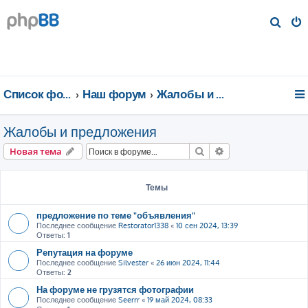
П
о
и
с
к
Список форумов
Наш форум
Жалобы и предложения
Жалобы и предложения
Поиск
Расширенный пои
Новая тема
Темы
предложение по теме "объявления"
Последнее сообщение
Restorator1338
«
10 сен 2024, 13:39
Ответы:
1
Репутация на форуме
Последнее сообщение
Silvester
«
26 июн 2024, 11:44
Ответы:
2
На форуме не грузятся фотографии
Последнее сообщение
Seerrr
«
19 май 2024, 08:33