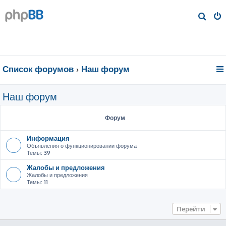
П
о
и
с
к
Список форумов
Наш форум
Наш форум
Форум
Информация
Объявления о функционировании форума
Темы:
39
Жалобы и предложения
Жалобы и предложения
Темы:
11
Перейти