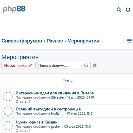
П
о
и
с
к
Список форумов
Разное
Мероприятия
Мероприятия
Поиск
Расширенный пои
Новая тема
Темы
Интересные идеи для свидания в Питере
Последнее сообщение
Silvester
«
16 апр 2025, 09:10
Ответы:
1
Осенний выходной в сестрорецке
Последнее сообщение
bodia44
«
01 мар 2025, 15:51
Нужен юрист в Казани
Последнее сообщение
pusher
«
03 фев 2025, 13:11
Ответы:
1