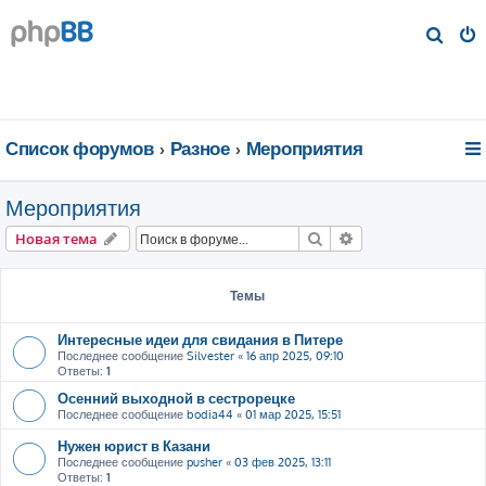
П
о
и
с
к
Список форумов
Разное
Мероприятия
Мероприятия
Поиск
Расширенный пои
Новая тема
Темы
Интересные идеи для свидания в Питере
Последнее сообщение
Silvester
«
16 апр 2025, 09:10
Ответы:
1
Осенний выходной в сестрорецке
Последнее сообщение
bodia44
«
01 мар 2025, 15:51
Нужен юрист в Казани
Последнее сообщение
pusher
«
03 фев 2025, 13:11
Ответы:
1