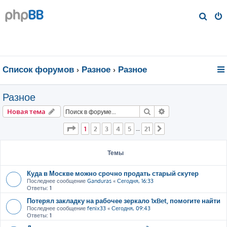
П
о
и
с
к
Список форумов
Разное
Разное
Разное
Поиск
Расширенный пои
Новая тема
Страница
1
из
21
1
2
3
4
5
21
…
След.
Темы
Куда в Москве можно срочно продать старый скутер
Последнее сообщение
Ganduras
«
Сегодня, 16:33
Ответы:
1
Потерял закладку на рабочее зеркало 1xBet, помогите найти
Последнее сообщение
fenix33
«
Сегодня, 09:43
Ответы:
1