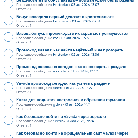
Последнее сообщение
Hristenko
«
03 авг 2026, 13:07
Ответы:
1
Бонус вавада за первый депозит в криптовалюте
Последнее сообщение
Lemmarss
«
03 авг 2026, 07:51
Ответы:
1
Вавада бонусы промокоды и их скрытые преимущества
Последнее сообщение
kot
«
03 авг 2026, 06:19
Ответы:
1
Промокод вавада: как найти надёжный и не прогореть
Последнее сообщение
Hristenko
«
02 авг 2026, 13:36
Ответы:
1
Промокод вавада на сегодня: как не опоздать к раздаче
Последнее сообщение
apotheke
«
01 авг 2026, 19:09
Ответы:
1
Vavada промокод сегодня: как успеть к раздаче
Последнее сообщение
Seerrr
«
01 авг 2026, 17:27
Ответы:
1
Книга для поднятия настроения и обретения гармонии
Последнее сообщение
gidon
«
01 авг 2026, 14:11
Ответы:
1
Как безопасно войти на Vavada через зеркало
Последнее сообщение
Seerrr
«
31 июл 2026, 21:24
Ответы:
1
Как безопасно войти на официальный сайт Vavada через