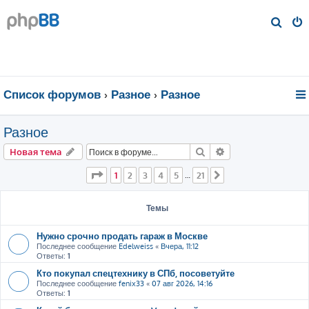
П
о
и
с
к
Список форумов
Разное
Разное
Разное
Поиск
Расширенный пои
Новая тема
Страница
1
из
21
1
2
3
4
5
21
…
След.
Темы
Нужно срочно продать гараж в Москве
Последнее сообщение
Edelweiss
«
Вчера, 11:12
Ответы:
1
Кто покупал спецтехнику в СПб, посоветуйте
Последнее сообщение
fenix33
«
07 авг 2026, 14:16
Ответы:
1