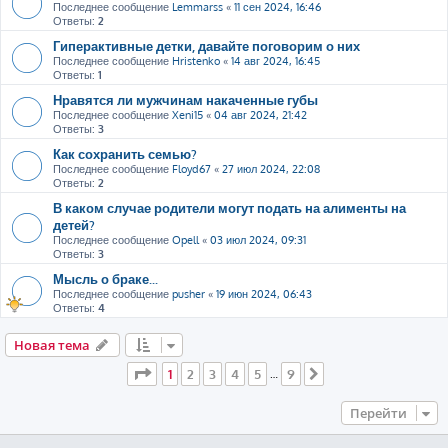
Последнее сообщение
Lemmarss
«
11 сен 2024, 16:46
Ответы:
2
Гиперактивные детки, давайте поговорим о них
Последнее сообщение
Hristenko
«
14 авг 2024, 16:45
Ответы:
1
Нравятся ли мужчинам накаченные губы
Последнее сообщение
Xeni15
«
04 авг 2024, 21:42
Ответы:
3
Как сохранить семью?
Последнее сообщение
Floyd67
«
27 июл 2024, 22:08
Ответы:
2
В каком случае родители могут подать на алименты на
детей?
Последнее сообщение
Opell
«
03 июл 2024, 09:31
Ответы:
3
Мысль о браке...
Последнее сообщение
pusher
«
19 июн 2024, 06:43
Ответы:
4
Новая тема
Страница
1
из
9
1
2
3
4
5
9
…
След.
Перейти