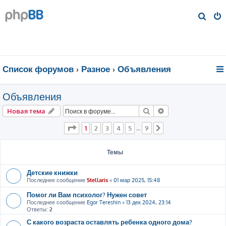
П
о
и
с
к
Список форумов
Разное
Объявления
Объявления
Поиск
Расширенный пои
Новая тема
Страница
1
из
9
1
2
3
4
5
9
…
След.
Темы
Детские книжки
Последнее сообщение
Stellaris
«
01 мар 2025, 15:48
Помог ли Вам психолог? Нужен совет
Последнее сообщение
Egor Tereshin
«
13 дек 2024, 23:14
Ответы:
2
С какого возраста оставлять ребенка одного дома?