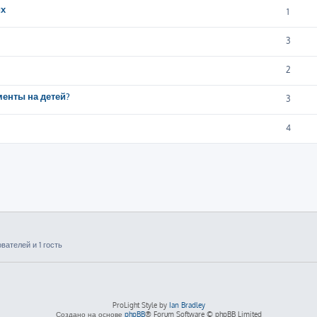
их
1
3
2
менты на детей?
3
4
ателей и 1 гость
ProLight Style by
Ian Bradley
Создано на основе
phpBB
® Forum Software © phpBB Limited