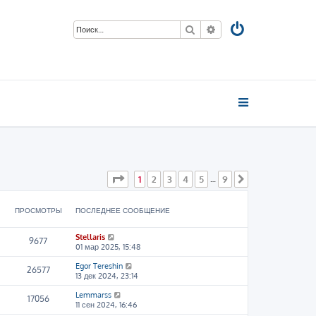
Поиск
Расширенный поиск
Страница
1
из
9
1
2
3
4
5
9
…
След.
ПРОСМОТРЫ
ПОСЛЕДНЕЕ СООБЩЕНИЕ
Stellaris
9677
01 мар 2025, 15:48
Egor Tereshin
26577
13 дек 2024, 23:14
Lemmarss
17056
11 сен 2024, 16:46