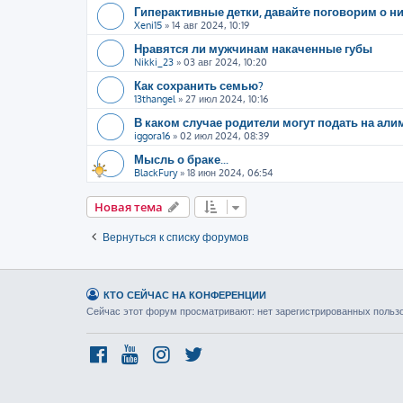
Гиперактивные детки, давайте поговорим о н
Xeni15
»
14 авг 2024, 10:19
Нравятся ли мужчинам накаченные губы
Nikki_23
»
03 авг 2024, 10:20
Как сохранить семью?
13thangel
»
27 июл 2024, 10:16
В каком случае родители могут подать на али
iggora16
»
02 июл 2024, 08:39
Мысль о браке...
BlackFury
»
18 июн 2024, 06:54
Новая тема
Вернуться к списку форумов
КТО СЕЙЧАС НА КОНФЕРЕНЦИИ
Сейчас этот форум просматривают: нет зарегистрированных пользов