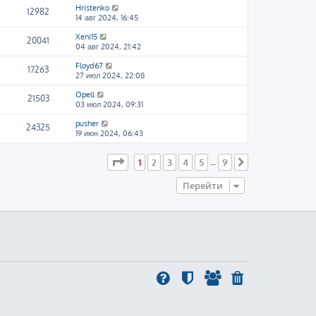
Hristenko
12982
14 авг 2024, 16:45
Xeni15
20041
04 авг 2024, 21:42
Floyd67
17263
27 июл 2024, 22:08
Opell
21503
03 июл 2024, 09:31
pusher
24325
19 июн 2024, 06:43
Страница
1
из
9
1
2
3
4
5
9
…
След.
Перейти