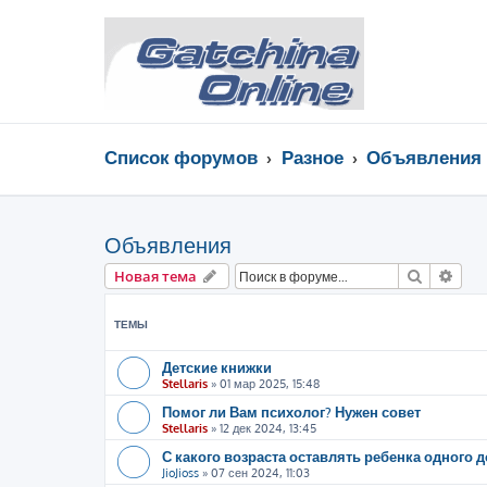
Список форумов
Разное
Объявления
Объявления
Поиск
Рас
Новая тема
ТЕМЫ
Детские книжки
Stellaris
»
01 мар 2025, 15:48
Помог ли Вам психолог? Нужен совет
Stellaris
»
12 дек 2024, 13:45
С какого возраста оставлять ребенка одного 
JioJioss
»
07 сен 2024, 11:03