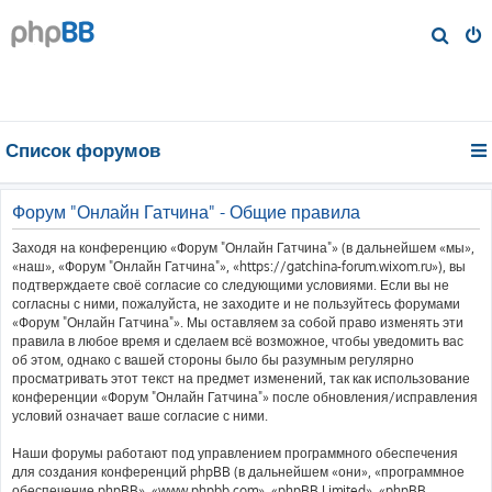
П
о
и
с
к
Список форумов
Форум "Онлайн Гатчина" - Общие правила
Заходя на конференцию «Форум "Онлайн Гатчина"» (в дальнейшем «мы»,
«наш», «Форум "Онлайн Гатчина"», «https://gatchina-forum.wixom.ru»), вы
подтверждаете своё согласие со следующими условиями. Если вы не
согласны с ними, пожалуйста, не заходите и не пользуйтесь форумами
«Форум "Онлайн Гатчина"». Мы оставляем за собой право изменять эти
правила в любое время и сделаем всё возможное, чтобы уведомить вас
об этом, однако с вашей стороны было бы разумным регулярно
просматривать этот текст на предмет изменений, так как использование
конференции «Форум "Онлайн Гатчина"» после обновления/исправления
условий означает ваше согласие с ними.
Наши форумы работают под управлением программного обеспечения
для создания конференций phpBB (в дальнейшем «они», «программное
обеспечение phpBB», «www.phpbb.com», «phpBB Limited», «phpBB