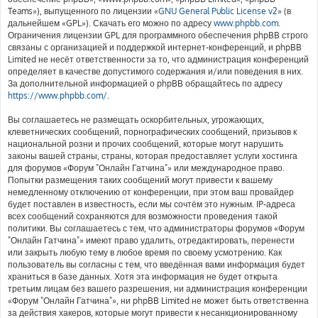
Teams»), выпущенного по лицензии «
GNU General Public License v2
» (в
дальнейшем «GPL»). Скачать его можно по адресу
www.phpbb.com
.
Ограничения лицензии GPL для программного обеспечения phpBB строго
связаны с организацией и поддержкой интернет-конференций, и phpBB
Limited не несёт ответственности за то, что администрация конференций
определяет в качестве допустимого содержания и/или поведения в них.
За дополнительной информацией о phpBB обращайтесь по адресу
https://www.phpbb.com/
.
Вы соглашаетесь не размещать оскорбительных, угрожающих,
клеветнических сообщений, порнографических сообщений, призывов к
национальной розни и прочих сообщений, которые могут нарушить
законы вашей страны, страны, которая предоставляет услуги хостинга
для форумов «Форум "Онлайн Гатчина"» или международное право.
Попытки размещения таких сообщений могут привести к вашему
немедленному отключению от конференции, при этом ваш провайдер
будет поставлен в известность, если мы сочтём это нужным. IP-адреса
всех сообщений сохраняются для возможности проведения такой
политики. Вы соглашаетесь с тем, что администраторы форумов «Форум
"Онлайн Гатчина"» имеют право удалить, отредактировать, перенести
или закрыть любую тему в любое время по своему усмотрению. Как
пользователь вы согласны с тем, что введённая вами информация будет
храниться в базе данных. Хотя эта информация не будет открыта
третьим лицам без вашего разрешения, ни администрация конференции
«Форум "Онлайн Гатчина"», ни phpBB Limited не может быть ответственна
за действия хакеров, которые могут привести к несанкционированному