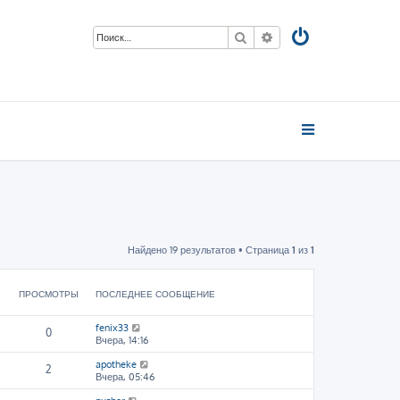
Поиск
Расширенный поиск
Найдено 19 результатов • Страница
1
из
1
ПРОСМОТРЫ
ПОСЛЕДНЕЕ СООБЩЕНИЕ
fenix33
0
Вчера, 14:16
apotheke
2
Вчера, 05:46