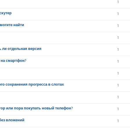
1
скутер
1
омогите найти
1
1
ь ли отдельная версия
1
a на смартфон?
1
1
ого сохранения прогресса в слотах
1
1
тор или пора покупать новый телефон?
1
без вложений
1