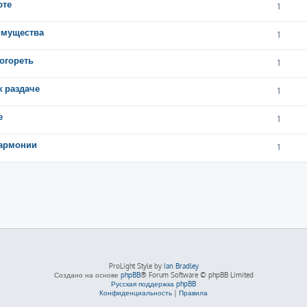
юте
1
имущества
1
рогореть
1
к раздаче
1
е
1
гармонии
1
ProLight Style by
Ian Bradley
Создано на основе
phpBB
® Forum Software © phpBB Limited
Русская поддержка phpBB
Конфиденциальность
|
Правила