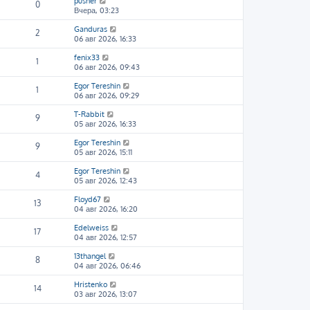
pusher
0
Вчера, 03:23
Ganduras
2
06 авг 2026, 16:33
fenix33
1
06 авг 2026, 09:43
Egor Tereshin
1
06 авг 2026, 09:29
T-Rabbit
9
05 авг 2026, 16:33
Egor Tereshin
9
05 авг 2026, 15:11
Egor Tereshin
4
05 авг 2026, 12:43
Floyd67
13
04 авг 2026, 16:20
Edelweiss
17
04 авг 2026, 12:57
13thangel
8
04 авг 2026, 06:46
Hristenko
14
03 авг 2026, 13:07