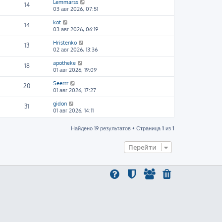
Lemmarss
14
03 авг 2026, 07:51
kot
14
03 авг 2026, 06:19
Hristenko
13
02 авг 2026, 13:36
apotheke
18
01 авг 2026, 19:09
Seerrr
20
01 авг 2026, 17:27
gidon
31
01 авг 2026, 14:11
Найдено 19 результатов • Страница
1
из
1
Перейти