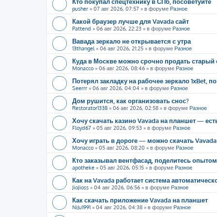
Кто покупал спецтехнику в СПб, посоветуйте
pusher
»
07 авг 2026, 07:57
» в форуме
Разное
Какой браузер лучше для Vavada сайт
Pattend
»
06 авг 2026, 22:23
» в форуме
Разное
Вавада зеркало не открывается с утра
13thangel
»
06 авг 2026, 21:25
» в форуме
Разное
Куда в Москве можно срочно продать старый 
Monacco
»
06 авг 2026, 08:46
» в форуме
Разное
Потерял закладку на рабочее зеркало 1xBet, п
Seerrr
»
06 авг 2026, 04:04
» в форуме
Разное
Дом рушится, как организовать снос?
Restorator1338
»
06 авг 2026, 02:58
» в форуме
Разное
Хочу скачать казино Vavada на планшет — ест
Floyd67
»
05 авг 2026, 09:53
» в форуме
Разное
Хочу играть в дороге — можно скачать Vavad
Monacco
»
05 авг 2026, 08:20
» в форуме
Разное
Кто заказывал вентфасад, поделитесь опытом
apotheke
»
05 авг 2026, 05:15
» в форуме
Разное
Как на Vavada работает система автоматическ
JioJioss
»
04 авг 2026, 06:56
» в форуме
Разное
Как скачать приложение Vavada на планшет
NiJu1991
»
04 авг 2026, 04:38
» в форуме
Разное