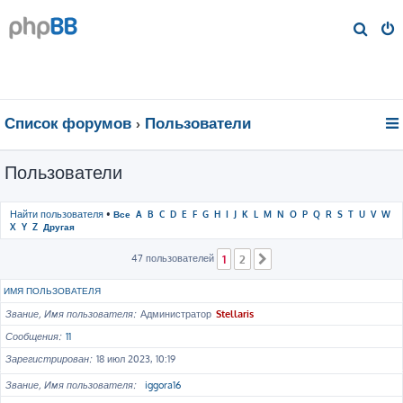
П
о
и
с
к
Список форумов
Пользователи
Пользователи
Найти пользователя
•
Все
A
B
C
D
E
F
G
H
I
J
K
L
M
N
O
P
Q
R
S
T
U
V
W
X
Y
Z
Другая
47 пользователей
1
2
След.
ИМЯ ПОЛЬЗОВАТЕЛЯ
Звание, Имя пользователя
Администратор
Stellaris
Сообщения
11
Зарегистрирован
18 июл 2023, 10:19
Звание, Имя пользователя
iggora16