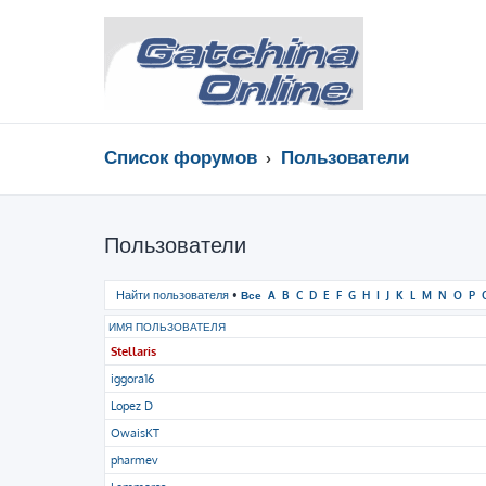
Список форумов
Пользователи
Пользователи
Найти пользователя
•
Все
A
B
C
D
E
F
G
H
I
J
K
L
M
N
O
P
ИМЯ ПОЛЬЗОВАТЕЛЯ
Stellaris
iggora16
Lopez D
OwaisKT
pharmev