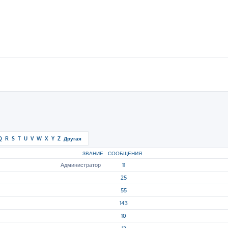
Q
R
S
T
U
V
W
X
Y
Z
Другая
ЗВАНИЕ
СООБЩЕНИЯ
ОТКУДА, САЙТ, FACEBOOK, TWITT
Администратор
11
25
55
143
10