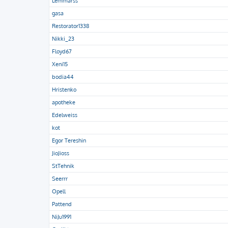
Lemmarss
gasa
Restorator1338
Nikki_23
Floyd67
Xeni15
bodia44
Hristenko
apotheke
Edelweiss
kot
Egor Tereshin
JioJioss
StTehnik
Seerrr
Opell
Pattend
NiJu1991