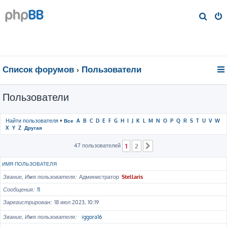
П
о
и
с
к
Список форумов
Пользователи
Пользователи
Найти пользователя
•
Все
A
B
C
D
E
F
G
H
I
J
K
L
M
N
O
P
Q
R
S
T
U
V
W
X
Y
Z
Другая
47 пользователей
1
2
След.
ИМЯ ПОЛЬЗОВАТЕЛЯ
Звание, Имя пользователя
Администратор
Stellaris
Сообщения
11
Зарегистрирован
18 июл 2023, 10:19
Звание, Имя пользователя
iggora16