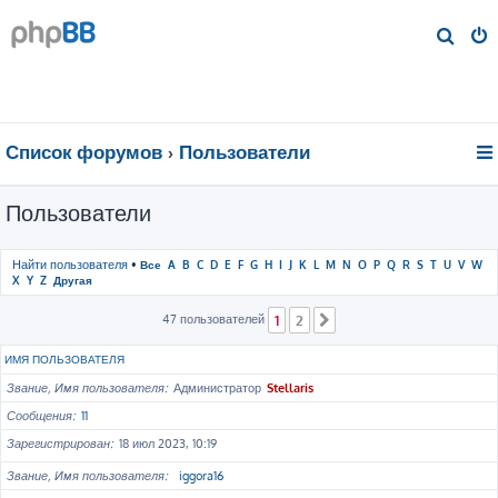
П
о
и
с
к
Список форумов
Пользователи
Пользователи
Найти пользователя
•
Все
A
B
C
D
E
F
G
H
I
J
K
L
M
N
O
P
Q
R
S
T
U
V
W
X
Y
Z
Другая
47 пользователей
1
2
След.
ИМЯ ПОЛЬЗОВАТЕЛЯ
Звание, Имя пользователя
Администратор
Stellaris
Сообщения
11
Зарегистрирован
18 июл 2023, 10:19
Звание, Имя пользователя
iggora16