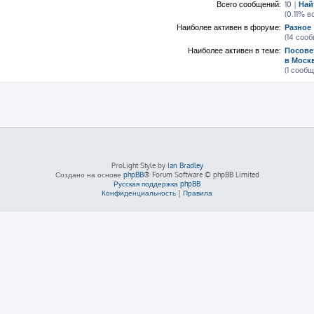
Всего сообщений:
10 |
Най
(0.11% 
Наиболее активен в форуме:
Разное
(14 соо
Наиболее активен в теме:
Посове
в Моск
(1 сооб
ProLight Style by
Ian Bradley
Создано на основе
phpBB
® Forum Software © phpBB Limited
Русская поддержка phpBB
Конфиденциальность
|
Правила