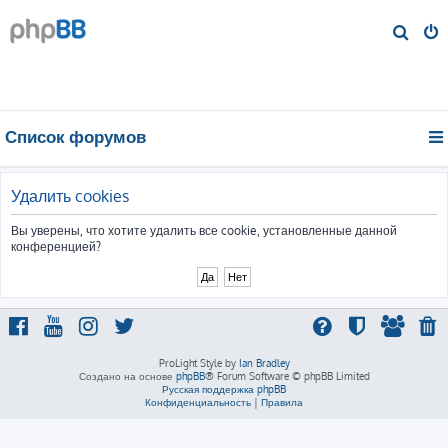
П
о
и
с
к
Список форумов
Удалить cookies
Вы уверены, что хотите удалить все cookie, установленные данной
конференцией?
ProLight Style by
Ian Bradley
Создано на основе
phpBB
® Forum Software © phpBB Limited
Русская поддержка phpBB
Конфиденциальность
|
Правила