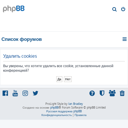
П
о
и
с
к
Список форумов
Удалить cookies
Вы уверены, что хотите удалить все cookie, установленные данной
конференцией?
ProLight Style by
Ian Bradley
Создано на основе
phpBB
® Forum Software © phpBB Limited
Русская поддержка phpBB
Конфиденциальность
|
Правила