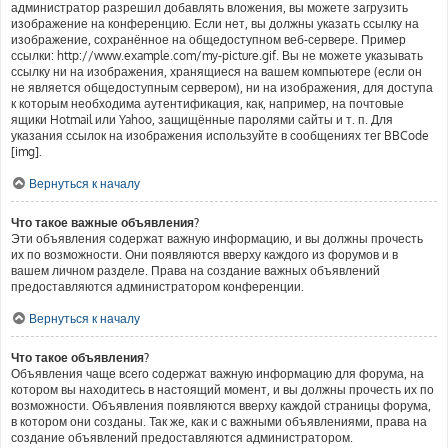
администратор разрешил добавлять вложения, вы можете загрузить
изображение на конференцию. Если нет, вы должны указать ссылку на
изображение, сохранённое на общедоступном веб-сервере. Пример
ссылки: http://www.example.com/my-picture.gif. Вы не можете указывать
ссылку ни на изображения, хранящиеся на вашем компьютере (если он
не является общедоступным сервером), ни на изображения, для доступа
к которым необходима аутентификация, как, например, на почтовые
ящики Hotmail или Yahoo, защищённые паролями сайты и т. п. Для
указания ссылок на изображения используйте в сообщениях тег BBCode
[img].
Вернуться к началу
Что такое важные объявления?
Эти объявления содержат важную информацию, и вы должны прочесть
их по возможности. Они появляются вверху каждого из форумов и в
вашем личном разделе. Права на создание важных объявлений
предоставляются администратором конференции.
Вернуться к началу
Что такое объявления?
Объявления чаще всего содержат важную информацию для форума, на
котором вы находитесь в настоящий момент, и вы должны прочесть их по
возможности. Объявления появляются вверху каждой страницы форума,
в котором они созданы. Так же, как и с важными объявлениями, права на
создание объявлений предоставляются администратором.