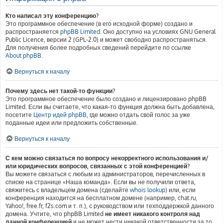
Кто написал эту конференцию?
Это программное обеспечение (в его исходной форме) создано и
распространяется
phpBB Limited
. Оно доступно на условиях GNU General
Public Licence, версии 2 (GPL-2.0) и может свободно распространяться.
Для получения более подробных сведений перейдите по ссылке
About phpBB
.
Вернуться к началу
Почему здесь нет такой-то функции?
Это программное обеспечение было создано и лицензировано phpBB
Limited. Если вы считаете, что какая-то функция должна быть добавлена,
посетите
Центр идей phpBB
, где можно отдать свой голос за уже
поданные идеи или предложить собственные.
Вернуться к началу
С кем можно связаться по вопросу некорректного использования и/
или юридических вопросов, связанных с этой конференцией?
Вы можете связаться с любым из администраторов, перечисленных в
списке на странице «Наша команда». Если вы не получили ответа,
свяжитесь с владельцем домена (сделайте
whois lookup
) или, если
конференция находится на бесплатном домене (например, chat.ru,
Yahoo!, free.fr, f2s.com и т. п.), с руководством или техподдержкой данного
домена. Учтите, что phpBB Limited
не имеет никакого контроля над
данной конференцией
и не может нести никакой ответственности за то,