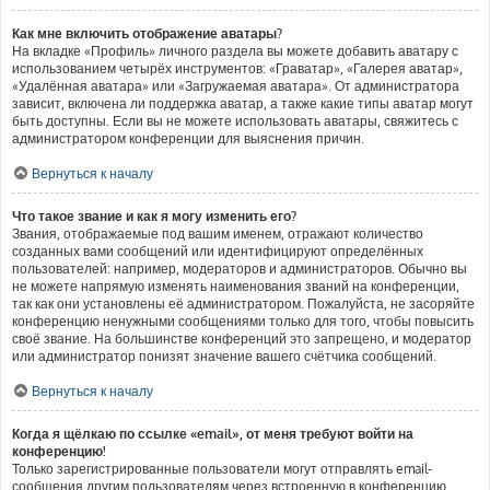
Как мне включить отображение аватары?
На вкладке «Профиль» личного раздела вы можете добавить аватару с
использованием четырёх инструментов: «Граватар», «Галерея аватар»,
«Удалённая аватара» или «Загружаемая аватара». От администратора
зависит, включена ли поддержка аватар, а также какие типы аватар могут
быть доступны. Если вы не можете использовать аватары, свяжитесь с
администратором конференции для выяснения причин.
Вернуться к началу
Что такое звание и как я могу изменить его?
Звания, отображаемые под вашим именем, отражают количество
созданных вами сообщений или идентифицируют определённых
пользователей: например, модераторов и администраторов. Обычно вы
не можете напрямую изменять наименования званий на конференции,
так как они установлены её администратором. Пожалуйста, не засоряйте
конференцию ненужными сообщениями только для того, чтобы повысить
своё звание. На большинстве конференций это запрещено, и модератор
или администратор понизят значение вашего счётчика сообщений.
Вернуться к началу
Когда я щёлкаю по ссылке «email», от меня требуют войти на
конференцию!
Только зарегистрированные пользователи могут отправлять email-
сообщения другим пользователям через встроенную в конференцию