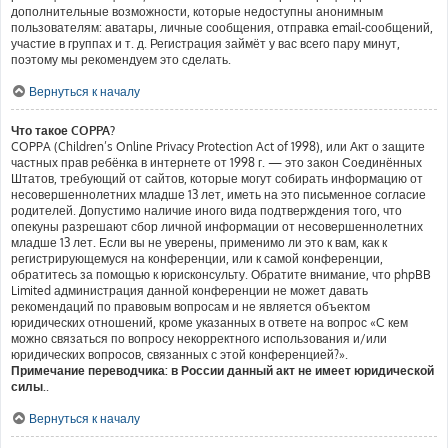
дополнительные возможности, которые недоступны анонимным
пользователям: аватары, личные сообщения, отправка email-сообщений,
участие в группах и т. д. Регистрация займёт у вас всего пару минут,
поэтому мы рекомендуем это сделать.
Вернуться к началу
Что такое COPPA?
COPPA (Children’s Online Privacy Protection Act of 1998), или Акт о защите
частных прав ребёнка в интернете от 1998 г. — это закон Соединённых
Штатов, требующий от сайтов, которые могут собирать информацию от
несовершеннолетних младше 13 лет, иметь на это письменное согласие
родителей. Допустимо наличие иного вида подтверждения того, что
опекуны разрешают сбор личной информации от несовершеннолетних
младше 13 лет. Если вы не уверены, применимо ли это к вам, как к
регистрирующемуся на конференции, или к самой конференции,
обратитесь за помощью к юрисконсульту. Обратите внимание, что phpBB
Limited администрация данной конференции не может давать
рекомендаций по правовым вопросам и не является объектом
юридических отношений, кроме указанных в ответе на вопрос «С кем
можно связаться по вопросу некорректного использования и/или
юридических вопросов, связанных с этой конференцией?».
Примечание переводчика: в России данный акт не имеет юридической
силы.
.
Вернуться к началу