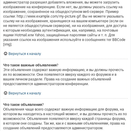
администратор разрешил добавлять вложения, вы можете загрузить
изображение на конференцию. Если нет, вы должны указать ссылку на
изображение, сохранённое на общедоступном веб-сервере. Пример
ссылки: http://www.example.com/my-picture.gif. Вы не можете указывать
ссылку ни на изображения, хранящиеся на вашем компьютере (если он
не является общедоступным сервером), ни на изображения, для доступа
к которым необходима аутентификация, как, например, на почтовые
ящики Hotmail или Yahoo, защищённые паролями сайты и т. п. Для
указания ссылок на изображения используйте в сообщениях тег BBCode
[img].
Вернуться к началу
Что такое важные объявления?
Эти объявления содержат важную информацию, и вы должны прочесть
их по возможности. Они появляются вверху каждого из форумов и в
вашем личном разделе. Права на создание важных объявлений
предоставляются администратором конференции.
Вернуться к началу
Что такое объявления?
Объявления чаще всего содержат важную информацию для форума, на
котором вы находитесь в настоящий момент, и вы должны прочесть их по
возможности. Объявления появляются вверху каждой страницы форума,
в котором они созданы. Так же, как и с важными объявлениями, права на
создание объявлений предоставляются администратором.