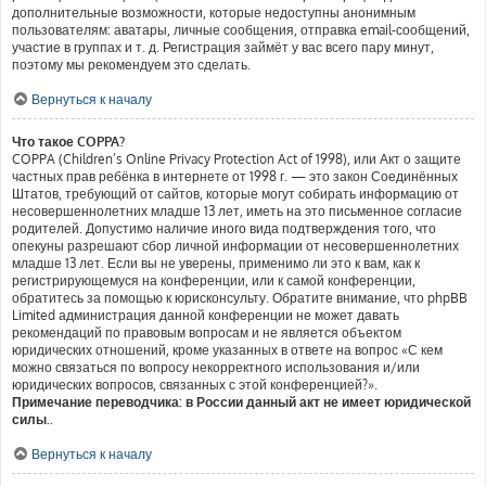
дополнительные возможности, которые недоступны анонимным
пользователям: аватары, личные сообщения, отправка email-сообщений,
участие в группах и т. д. Регистрация займёт у вас всего пару минут,
поэтому мы рекомендуем это сделать.
Вернуться к началу
Что такое COPPA?
COPPA (Children’s Online Privacy Protection Act of 1998), или Акт о защите
частных прав ребёнка в интернете от 1998 г. — это закон Соединённых
Штатов, требующий от сайтов, которые могут собирать информацию от
несовершеннолетних младше 13 лет, иметь на это письменное согласие
родителей. Допустимо наличие иного вида подтверждения того, что
опекуны разрешают сбор личной информации от несовершеннолетних
младше 13 лет. Если вы не уверены, применимо ли это к вам, как к
регистрирующемуся на конференции, или к самой конференции,
обратитесь за помощью к юрисконсульту. Обратите внимание, что phpBB
Limited администрация данной конференции не может давать
рекомендаций по правовым вопросам и не является объектом
юридических отношений, кроме указанных в ответе на вопрос «С кем
можно связаться по вопросу некорректного использования и/или
юридических вопросов, связанных с этой конференцией?».
Примечание переводчика: в России данный акт не имеет юридической
силы.
.
Вернуться к началу