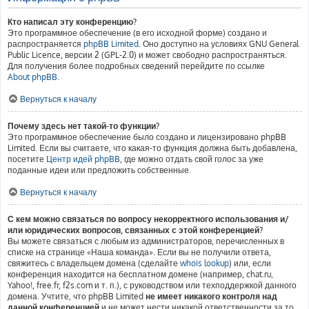
Кто написал эту конференцию?
Это программное обеспечение (в его исходной форме) создано и
распространяется
phpBB Limited
. Оно доступно на условиях GNU General
Public Licence, версии 2 (GPL-2.0) и может свободно распространяться.
Для получения более подробных сведений перейдите по ссылке
About phpBB
.
Вернуться к началу
Почему здесь нет такой-то функции?
Это программное обеспечение было создано и лицензировано phpBB
Limited. Если вы считаете, что какая-то функция должна быть добавлена,
посетите
Центр идей phpBB
, где можно отдать свой голос за уже
поданные идеи или предложить собственные.
Вернуться к началу
С кем можно связаться по вопросу некорректного использования и/
или юридических вопросов, связанных с этой конференцией?
Вы можете связаться с любым из администраторов, перечисленных в
списке на странице «Наша команда». Если вы не получили ответа,
свяжитесь с владельцем домена (сделайте
whois lookup
) или, если
конференция находится на бесплатном домене (например, chat.ru,
Yahoo!, free.fr, f2s.com и т. п.), с руководством или техподдержкой данного
домена. Учтите, что phpBB Limited
не имеет никакого контроля над
данной конференцией
и не может нести никакой ответственности за то,