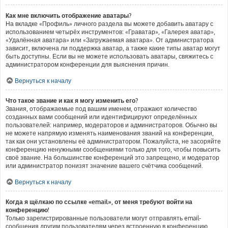
Как мне включить отображение аватары?
На вкладке «Профиль» личного раздела вы можете добавить аватару с
использованием четырёх инструментов: «Граватар», «Галерея аватар»,
«Удалённая аватара» или «Загружаемая аватара». От администратора
зависит, включена ли поддержка аватар, а также какие типы аватар могут
быть доступны. Если вы не можете использовать аватары, свяжитесь с
администратором конференции для выяснения причин.
Вернуться к началу
Что такое звание и как я могу изменить его?
Звания, отображаемые под вашим именем, отражают количество
созданных вами сообщений или идентифицируют определённых
пользователей: например, модераторов и администраторов. Обычно вы
не можете напрямую изменять наименования званий на конференции,
так как они установлены её администратором. Пожалуйста, не засоряйте
конференцию ненужными сообщениями только для того, чтобы повысить
своё звание. На большинстве конференций это запрещено, и модератор
или администратор понизят значение вашего счётчика сообщений.
Вернуться к началу
Когда я щёлкаю по ссылке «email», от меня требуют войти на
конференцию!
Только зарегистрированные пользователи могут отправлять email-
сообщения другим пользователям через встроенную в конференцию