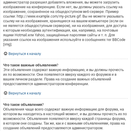
администратор разрешил добавлять вложения, вы можете загрузить
изображение на конференцию. Если нет, вы должны указать ссылку на
изображение, сохранённое на общедоступном веб-сервере. Пример
ссылки: http://www.example.com/my-picture.gif. Вы не можете указывать
ссылку ни на изображения, хранящиеся на вашем компьютере (если он
не является общедоступным сервером), ни на изображения, для доступа
к которым необходима аутентификация, как, например, на почтовые
ящики Hotmail или Yahoo, защищённые паролями сайты и т. п. Для
указания ссылок на изображения используйте в сообщениях тег BBCode
[img].
Вернуться к началу
Что такое важные объявления?
Эти объявления содержат важную информацию, и вы должны прочесть
их по возможности. Они появляются вверху каждого из форумов и в
вашем личном разделе. Права на создание важных объявлений
предоставляются администратором конференции.
Вернуться к началу
Что такое объявления?
Объявления чаще всего содержат важную информацию для форума, на
котором вы находитесь в настоящий момент, и вы должны прочесть их по
возможности. Объявления появляются вверху каждой страницы форума,
в котором они созданы. Так же, как и с важными объявлениями, права на
создание объявлений предоставляются администратором.