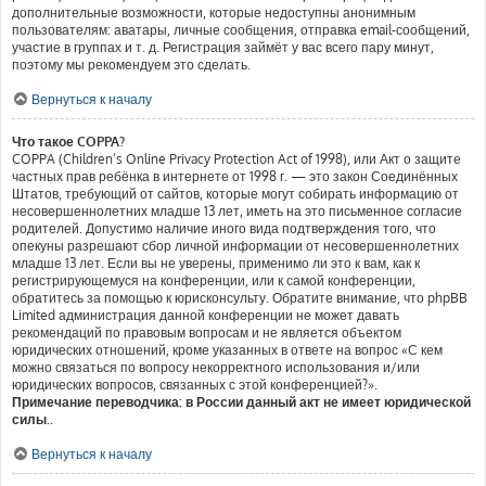
дополнительные возможности, которые недоступны анонимным
пользователям: аватары, личные сообщения, отправка email-сообщений,
участие в группах и т. д. Регистрация займёт у вас всего пару минут,
поэтому мы рекомендуем это сделать.
Вернуться к началу
Что такое COPPA?
COPPA (Children’s Online Privacy Protection Act of 1998), или Акт о защите
частных прав ребёнка в интернете от 1998 г. — это закон Соединённых
Штатов, требующий от сайтов, которые могут собирать информацию от
несовершеннолетних младше 13 лет, иметь на это письменное согласие
родителей. Допустимо наличие иного вида подтверждения того, что
опекуны разрешают сбор личной информации от несовершеннолетних
младше 13 лет. Если вы не уверены, применимо ли это к вам, как к
регистрирующемуся на конференции, или к самой конференции,
обратитесь за помощью к юрисконсульту. Обратите внимание, что phpBB
Limited администрация данной конференции не может давать
рекомендаций по правовым вопросам и не является объектом
юридических отношений, кроме указанных в ответе на вопрос «С кем
можно связаться по вопросу некорректного использования и/или
юридических вопросов, связанных с этой конференцией?».
Примечание переводчика: в России данный акт не имеет юридической
силы.
.
Вернуться к началу