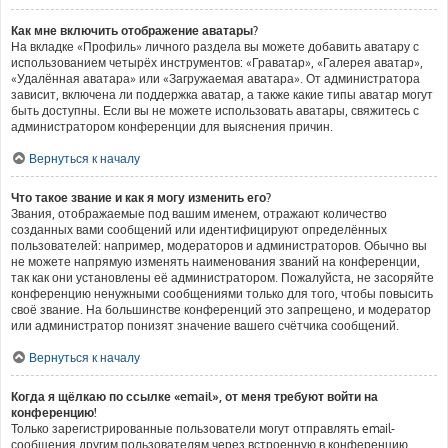
Как мне включить отображение аватары?
На вкладке «Профиль» личного раздела вы можете добавить аватару с
использованием четырёх инструментов: «Граватар», «Галерея аватар»,
«Удалённая аватара» или «Загружаемая аватара». От администратора
зависит, включена ли поддержка аватар, а также какие типы аватар могут
быть доступны. Если вы не можете использовать аватары, свяжитесь с
администратором конференции для выяснения причин.
Вернуться к началу
Что такое звание и как я могу изменить его?
Звания, отображаемые под вашим именем, отражают количество
созданных вами сообщений или идентифицируют определённых
пользователей: например, модераторов и администраторов. Обычно вы
не можете напрямую изменять наименования званий на конференции,
так как они установлены её администратором. Пожалуйста, не засоряйте
конференцию ненужными сообщениями только для того, чтобы повысить
своё звание. На большинстве конференций это запрещено, и модератор
или администратор понизят значение вашего счётчика сообщений.
Вернуться к началу
Когда я щёлкаю по ссылке «email», от меня требуют войти на
конференцию!
Только зарегистрированные пользователи могут отправлять email-
сообщения другим пользователям через встроенную в конференцию