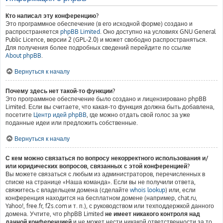
Кто написал эту конференцию?
Это программное обеспечение (в его исходной форме) создано и
распространяется
phpBB Limited
. Оно доступно на условиях GNU General
Public Licence, версии 2 (GPL-2.0) и может свободно распространяться.
Для получения более подробных сведений перейдите по ссылке
About phpBB
.
Вернуться к началу
Почему здесь нет такой-то функции?
Это программное обеспечение было создано и лицензировано phpBB
Limited. Если вы считаете, что какая-то функция должна быть добавлена,
посетите
Центр идей phpBB
, где можно отдать свой голос за уже
поданные идеи или предложить собственные.
Вернуться к началу
С кем можно связаться по вопросу некорректного использования и/
или юридических вопросов, связанных с этой конференцией?
Вы можете связаться с любым из администраторов, перечисленных в
списке на странице «Наша команда». Если вы не получили ответа,
свяжитесь с владельцем домена (сделайте
whois lookup
) или, если
конференция находится на бесплатном домене (например, chat.ru,
Yahoo!, free.fr, f2s.com и т. п.), с руководством или техподдержкой данного
домена. Учтите, что phpBB Limited
не имеет никакого контроля над
данной конференцией
и не может нести никакой ответственности за то,